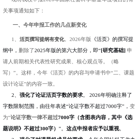
关事项通知如下：
一、今年申报工作的几点新变化
1、
。
2026年版
《活页》
的撰写提
活页撰写提纲有变化
纲中，
删除了
2025年版的第六大部分
，即
“
[研究基础]
申
请人前期相关代表性研究成果、核心观点等。（略
写）
”
。这样，今年《活页》的内容与申请书中
“二、课题
设计论证”的内容一致。
2、
强化了
论证活页字数
的要求
。
2026年明确注释了
字数限制范围，由
往年表述
“论证字数不超过7000字”
，
变
为
“
论证字数一律不超过
7000字（含图表内容，其中《选
题说明》不超过300字）
”。
这点申报者应予以重视
。