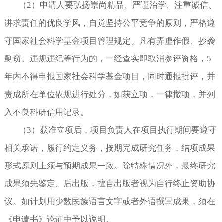
（
2
）申请人要弘扬崇尚精品、严谨治学、注重诚信、
讲求责任的优良学风，自觉坚持公平竞争的原则，严格遵
守国家社会科学基金项目管理规定。凡有弄虚作假、抄袭
剽窃、违规违纪等行为的，一经查实即取消参评资格，
5
年内不得申报国家社会科学基金项目，同时通报批评，并
责成所在单位依规进行处分，如获立项，一律撤项，并列
入不良科研信用记录。
（
3
）获准立项后，项目负责人在项目执行期间要遵守
相关承诺，履行约定义务，按期完成研究任务，结项成果
形式原则上须与预期成果一致。除特殊情况外，最终研究
成果须先鉴定、后出版，擅自出版者视为自行终止资助协
议。如计划用少数民族语言文字或者外语撰写成果，须在
《申请书》论证中予以说明。