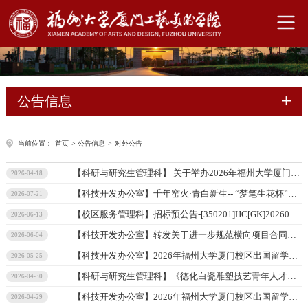
公告信息
当前位置：
首页
>
公告信息
>
对外公告
【科研与研究生管理科】
关于举办2026年福州大学厦门工艺美术学院第四届“艺术•DIALOGUE•创意”研究生学术会议暨作品展的通知
2026-04-18
【科技开发办公室】
千年窑火·青白新生-- “梦笔生花杯”浦城大口窑青白瓷文创设计大赛
2026-07-21
【校区服务管理科】
招标预公告-[350201]HC[GK]2026034-福州大学厦门工艺美术学院集美校区物业服务
2026-06-13
【科技开发办公室】
转发关于进一步规范横向项目合同管理工作的通知
2026-06-04
【科技开发办公室】
2026年福州大学厦门校区出国留学项目 马来西亚精英大学--澳洲昆士兰大学 1+2+1专项班招生简章
2026-05-25
【科研与研究生管理科】
《德化白瓷雕塑技艺青年人才培训》招生简章
2026-04-30
【科技开发办公室】
2026年福州大学厦门校区出国留学项目招生简章 2+2+1本硕连读项目 /1+3国际名校预科
2026-04-29