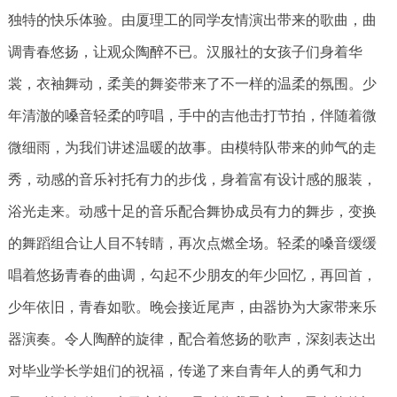
独特的快乐体验。由厦理工的同学友情演出带来的歌曲，曲
调青春悠扬，让观众陶醉不已。汉服社的女孩子们身着华
裳，衣袖舞动，柔美的舞姿带来了不一样的温柔的氛围。少
年清澈的嗓音轻柔的哼唱，手中的吉他击打节拍，伴随着微
微细雨，为我们讲述温暖的故事。由模特队带来的帅气的走
秀，动感的音乐衬托有力的步伐，身着富有设计感的服装，
浴光走来。动感十足的音乐配合舞协成员有力的舞步，变换
的舞蹈组合让人目不转睛，再次点燃全场。轻柔的嗓音缓缓
唱着悠扬青春的曲调，勾起不少朋友的年少回忆，再回首，
少年依旧，青春如歌。晚会接近尾声，由器协为大家带来乐
器演奏。令人陶醉的旋律，配合着悠扬的歌声，深刻表达出
对毕业学长学姐们的祝福，传递了来自青年人的勇气和力