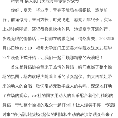
转载自 福大厦门美院青年微信公众号
你好，夏天，毕业季，青春不散场奋楫扬帆，逐梦前
行，前途似海，来日方长，时光飞逝，感觉四年很长，实际
上却转瞬即逝。还记得楼道吹拂的风，池塘夏季开满的荷，
夜晚无眠的悄悄话，一切都在转眼之间，悄然离去。2023年6
月16日晚19：10，福州大学厦门工艺美术学院欢送2023届毕
业生晚会正式开始，让我们一起回顾那精彩的表演吧！
首先是舞蹈协会带来了热情的舞蹈，瞬间点燃了整个操
场的氛围，场内欢呼声随着音乐的节奏起伏。由大四学姐带
来的动人的合唱，歌词引起无数毕业人的共鸣，深深地打动
了在场的观众。cos社的同学用动人的音乐配合着他们精彩的
舞蹈，带动整个操场的观众一起打call！让人爆笑不停，“紧跟
时事”的小品以他跌宕起伏的剧情和生动的表演给观众带来了