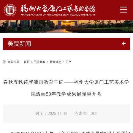
美院新闻
当前位置：
首页
>
美院新闻
>
新闻动态
>
正文
春秋五秩铸就漆画教育丰碑——福州大学厦门工艺美术学
院漆画50年教学成果展隆重开幕
时间：2025-11-19
点击量：
208