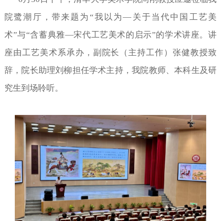
院鹭潮厅，带来
题为
“我以为—关于当代中国工艺美
术”与“含蓄典雅—宋代工艺美术的启示”
的
学术讲座。讲
座由工艺美术系承办，副院长（主持工作）张
健
教授致
辞，院长助理刘柳担任学术主持
，
我院教师、本科生及研
究生到场聆听。