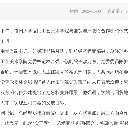
时间：2025-06-09
点击量：
40
日下午，福州大学厦门工艺美术学院与国贸地产战略合作签约仪式
毅主持。
党委副书记、总经理郑玮带队，副总经济师黄福兴，总经理办
门工艺美术学院党委书记林金强带领副院长廖万东、党委委员陈
万吉欣、环境艺术设计系主任梁青等相关部门负责人共同到场参
院党委林金强书记首先代表学院党政班子向来宾表示欢迎；紧
对双方的合作共建提出了期盼和美好愿景。他强调，学院与国贸
型人才，实现互利共赢的发展目标。
书记、总经理郑玮在致辞中提出，双方将重点开展三方面合作
。他表示，此次"实干家"与"艺术家"的强强联合，将融合建设