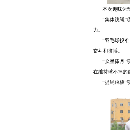
本次趣味运动会
“集体跳绳”项
力。
“羽毛球投准”
奋斗和拼搏。
“众星捧月”项
在维持球不掉的
“提绳踏板”项