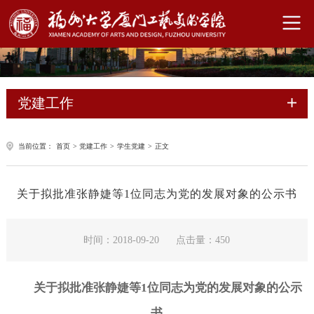
党建工作
当前位置：
首页
>
党建工作
>
学生党建
>
正文
关于拟批准张静婕等1位同志为党的发展对象的公示书
时间：2018-09-20
点击量：
450
关于拟批准
张静婕
等
1
位同志为党的发展对象的公示
书