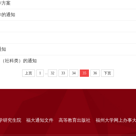
作方案
作的通知
通知
目（社科类）的通知
...
上页
1
32
33
34
35
36
下页
学研究生院
福大通知文件
高等教育出版社
福州大学网上办事