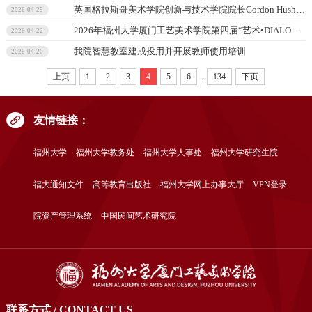
英国格拉斯哥美术学院创新与技术学院院长Gordon Hush教授、新兴技术总监Paul Chapman教授应邀到访我院开展学术交流
2026-04-29
2026年福州大学厦门工艺美术学院第四届“艺术•DIALOGUE•创意”研究生学术会议暨作品展在我院成功举办
2026-04-22
我院智慧教室建成投用并开展教师使用培训
2026-04-20
...
上页
1
2
3
4
5
6
134
下页
友情链接：
福州大学
福州大学教务处
福州大学人事处
福州大学研究生院
福大通知文件
高等教育出版社
福州大学网上办事大厅
VPN登录
院资产管理系统
中国民间艺术研究院
联系方式 / CONTACT US