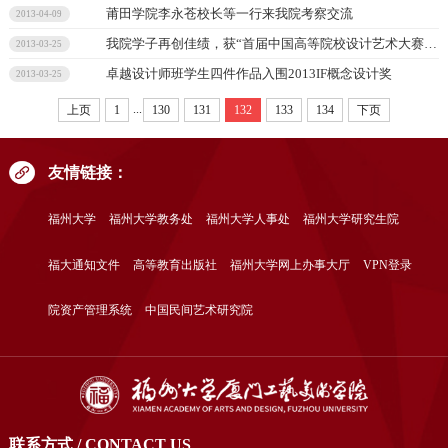
莆田学院李永苍校长等一行来我院考察交流
2013-04-09
我院学子再创佳绩，获“首届中国高等院校设计艺术大赛”一等奖
2013-03-25
卓越设计师班学生四件作品入围2013IF概念设计奖
2013-03-25
...
上页
1
130
131
132
133
134
下页
友情链接：
福州大学
福州大学教务处
福州大学人事处
福州大学研究生院
福大通知文件
高等教育出版社
福州大学网上办事大厅
VPN登录
院资产管理系统
中国民间艺术研究院
联系方式 / CONTACT US